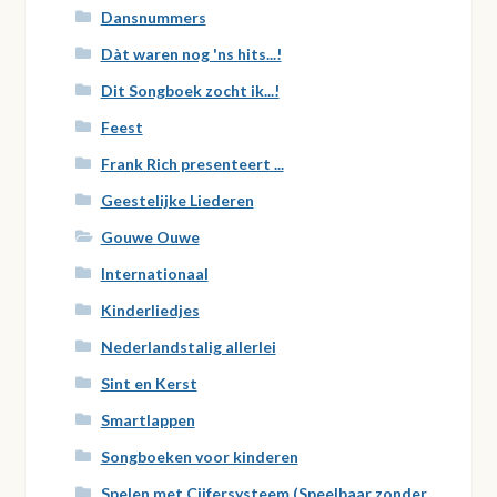
Dansnummers
Dàt waren nog 'ns hits...!
Dit Songboek zocht ik...!
Feest
Frank Rich presenteert ...
Geestelijke Liederen
Gouwe Ouwe
Internationaal
Kinderliedjes
Nederlandstalig allerlei
Sint en Kerst
Smartlappen
Songboeken voor kinderen
Spelen met Cijfersysteem (Speelbaar zonder