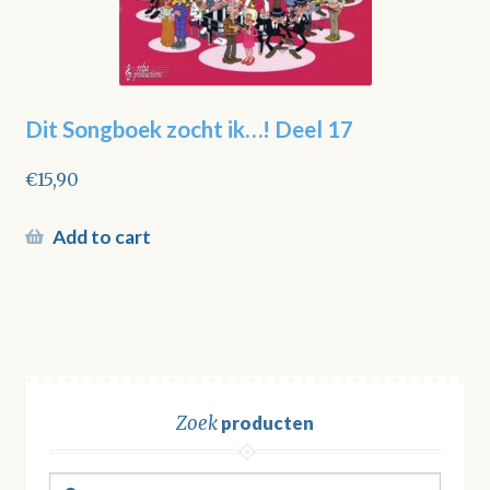
Dit Songboek zocht ik…! Deel 17
€
15,90
Add to cart
Zoek
producten
Zoeken
Zoeken