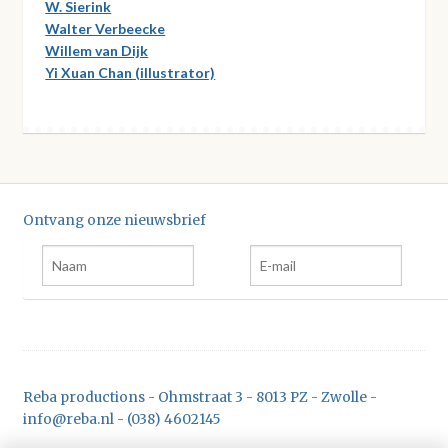
W. Sierink
Walter Verbeecke
Willem van Dijk
Yi Xuan Chan (illustrator)
Ontvang onze nieuwsbrief
Reba productions - Ohmstraat 3 - 8013 PZ - Zwolle -
info@reba.nl - (038) 4602145