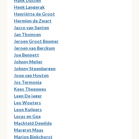
Hank Dussen
Henk Langerak
Henriëtte de Groot
Hermien de Zwart
Jacco van Santen
Jan Thomsen
Jeroen Groot Beumer
Jeroen van Berckum
Joe Bennett
Johnny Meijer
Johnny Steenbergen
Joop van Houten
Jos Termonia
Kees Theeuwes
Leen De jager
Leo Wouters
Leon Kuijpers
Lucas en Gea
Machteld Dewilde
Margret Maas
Marion Binkchorst