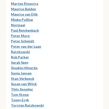
Marten Klopstra
Maurice Balden
Maurice van Dijk
Mieke Polling
Normaal
Paul Reichenbach
Peter More
Peter Schmidt
Peter van der Laan
Ratzkowski
Rob Parker
Sarah Spey
Sjoukje Hilverda
Sonja Jansen
Stan Verbeeck
Susan van Wijck
Thijs Snoeijer
Tom Stone
Tonny Ecyk
Torsten Ratzkowski