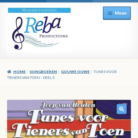
Ga
Ga
Menu
door
direct
naar
naar
navigatie
de
inhoud
HOME
SONGBOEKEN
GOUWE OUWE
TUNES VOOR
TIENERS VAN TOEN – DEEL 3