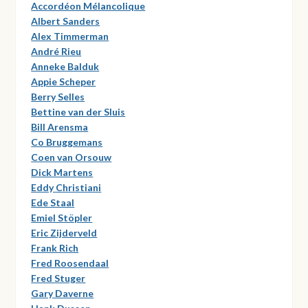
Accordéon Mélancolique
Albert Sanders
Alex Timmerman
André Rieu
Anneke Balduk
Appie Scheper
Berry Selles
Bettine van der Sluis
Bill Arensma
Co Bruggemans
Coen van Orsouw
Dick Martens
Eddy Christiani
Ede Staal
Emiel Stöpler
Eric Zijderveld
Frank Rich
Fred Roosendaal
Fred Stuger
Gary Daverne