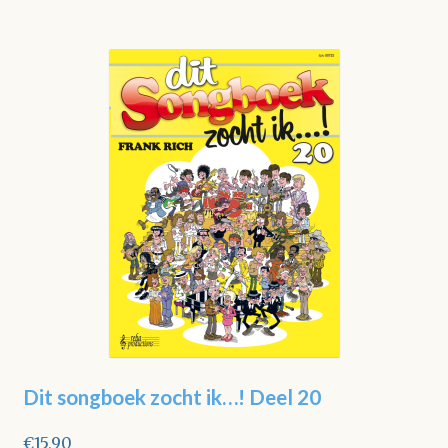
Dit songboek zocht ik…! Deel 20
€
15,90