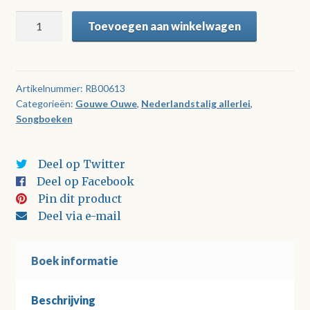
Tunes
Toevoegen aan winkelwagen
voor
Tieners
van
Toen
Artikelnummer:
RB00613
Categorieën:
Gouwe Ouwe
,
Nederlandstalig allerlei
,
-
Songboeken
Deel
3
aantal
Deel op Twitter
Deel op Facebook
Pin dit product
Deel via e-mail
Boek informatie
Beschrijving